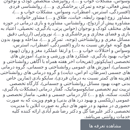
وسواس، مشکلات خواب و …)، روانپزشک متخصص کودک و نوجوان
(بیش فعالی، توجه و تمرکز، پرخاشگری و …), روانشناسی فردی
(افسردگی، استرس، اضطراب، وسواس، مشکلات خواب و …)،
مشاور زوج (بهبود رابطه، خیانت، طلاق و …) مشاور خانواده،
مشاوره پیش از ازدواج، روانشناس، مشاوره و بازی درمانی در حوزه
های مختلف کودک و نوجوان (حواس پرتی، یادگیری، تحصیلی، اعتیاد به
بازی و فضای مجازی و پرخاشگری و …)، نوروتراپی (ارزیابی دقیق
مسائل مغزی و روانشناختی (توجه، تمرکز و …)، مداخله و بهبود بدون
هیچ گونه عوارض نسبت به دارو (افسردگی، اضطراب، استرس،
وسواس و اختلالات خواب و …) و ارتقا عملکرد مغز و روان (بهبود
خواب، بهبود یادگیری، عملکرد های ورزشی و بدنی)، آموزش های
تخصصی (سایکوتور (تفریحات اخر هفته همراه با آگاهی روانشناختی و
جسمانی)، آموزش های عمومی روانشناختی و جسمانی، گروه درمانی
های جسمی (سرطان، ام اس، دیابت) و گروه درمانی های روانشناختی
(هزینه های کمتر نسبت به درمان فردی)، سایکو بادی (تمارین خاص
بدنی جهت بهبود مسائل روانشناختی و جسمانی)، کارگاه تخصصی
تربیت تیم تخصصی سایکوسوماتیک، گفتار درمانی (مشکلات یادگیری،
لکنت، سکته، بلع و …) کار درمانی جسمی و ذهنی، ماساژ تخصصی و
عمومی (ریلکسی و بهبود درد های بدنی) و هوم ویزیت که به صورت
حضوری در مشهد و در شهر های دیگر به صورت آنلاین با مدیریت
تخصصی دکتر علیرضا گل و دکتر رضا شم آبادی ارائه کننده کلیه
خدمات روانتنی می‌باشد.
مشاهده تعرفه ها