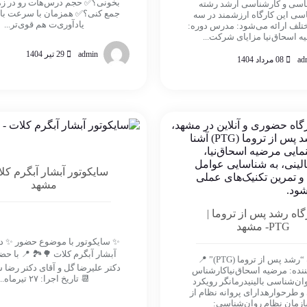
بخونی؟✅ حجم درس‌هات رو در زم
اسی و کارشناسی ارشد رشته
جمع کنی؟✅ همزمان با سرعت بالا
سی این کارگاه ارزشمند در سه
یادآوری‌ت هم قوی‌تر...
لف ارائه می‌شود: مدرس دوره:
 اسحاق‌نیا مزایای شرکت...
admin
29 تیر 1404
ad
08 مرداد 1404
سایکوتور آبشار آبگرم کل
مشهد
گاه رشد پس از تروما |
PTG- مشهد
✨ سایکوتور با موضوع حضور ✨ د
آبشار آبگرم کلات 🌳🏞 📍 با حض
کارگاه “رشد پس از تروما (PTG)” 📍
دکتر علیرضا گل و آقای دکتر رضا 
ننده: مرضیه اسحاق‌نیاکارشناس
📆 تاریخ اجرا: ۲۷ تیرماه...
ان‌شناسی بالینیدرمانگر رویکرد
 و طرحوارهدارای پروانه نظام از
زمان نظام روان‌شناسی: