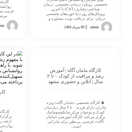
کارشن
تخصصی: رویکرد درمانی تخصصی: درمان
روانشنا
شناختی-رفتاری (CBT) با آخرین
فرمت مخت
پروتکل‌های روز دنیا حوزه‌های تخصصی
مرضیه
درمان: برای دریافت نوبت مشاوره و...
min
admin
08 مرداد 1404
کارگاه مامان آگاه | آموزش
رشد و مراقبت از کودک ۰ تا ۲
سال | آنلاین و حضوری مشهد
کار
🧠 کارگاه تخصصی «مامان آگاه» ویژه
مادران دارای فرزند ۰ تا ۲ سال دپارتمان
کودک و نوجوان مرکز سایکوسوماتیک
برگزارک
برگزار می‌کند: کارگاه آموزشی «مامان
ارشد رو
آگاه»، فرصتی بی‌نظیر برای مادرانی
روان‌تنی
است...
سا