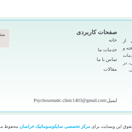
صفحات کاربردی
خانه
 از
ته و
خدمات ما
دمات
تماس با ما
، در
مقالات
.
ایمیل:Psychosomatic.clinic1403@gmail.com
قوق این وبسایت برای
مرکز تخصصی سایکوسوماتیک خراسان
محفوظ می