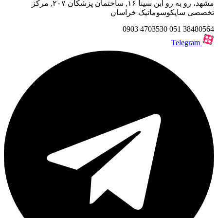
مشهد، رو به رو ابن سینا ۱۶, ساختمان پزشکان ۲۰۷, مرکز
تخصصی سایکوسوماتیک خراسان
0903
4703530
051
38480564
Telegram