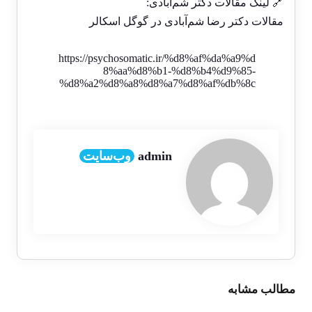
🔗 لینک مقالات دکتر شم‌آبادی:
مقالات دکتر رضا شم‌آبادی در گوگل اسکالر
https://psychosomatic.ir/%d8%af%da%a9%d
8%aa%d8%b1-%d8%b4%d9%85-
%d8%a2%d8%a8%d8%a7%d8%af%db%8c
admin
وب‌سایت
مطالب مشابه