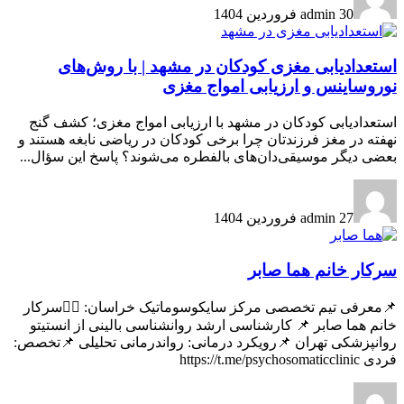
30 فروردین 1404
admin
استعدادیابی مغزی کودکان در مشهد | با روش‌های
نوروساینس و ارزیابی امواج مغزی
استعدادیابی کودکان در مشهد با ارزیابی امواج مغزی؛ کشف گنج
نهفته در مغز فرزندتان چرا برخی کودکان در ریاضی نابغه هستند و
بعضی دیگر موسیقی‌دان‌های بالفطره می‌شوند؟ پاسخ این سؤال...
27 فروردین 1404
admin
سرکار خانم هما صابر
📌معرفی تیم تخصصی مرکز سایکوسوماتیک خراسان: 🧑‍⚕️سرکار
خانم هما صابر 📌 کارشناسی ارشد روانشناسی بالینی از انستیتو
روانپزشکی تهران 📌رویکرد درمانی: رواندرمانی تحلیلی 📌تخصص:
فردی https://t.me/psychosomaticclinic